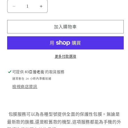
🌸
🌸
《限
《限
定
定
加入購物車
版》
版》
日
日
本
本
彩
彩
更多付款選項
繪
繪
櫻
櫻
可提供
83亞皆老街
的取貨服務
花
花
通常會在 24 小時內準備就緒
Cherry
Cherry
檢視商店資訊
Blossom
Blossom
數
數
量
量
減
增
包膜服務可以為各種型號提供全面的保護性包膜。無論是
少
加
最新款的旗艦,還是較舊款的機型,這項服務都能為手機的外