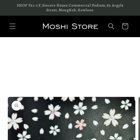
跳至內
SHOP F63 1/F,Sincere House Commercial Podium,83 Argyle
容
Street,MongKok,Kowloon
購
物
車
略過產
品資訊