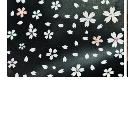
在
互
動
視
窗
中
開
啟
多