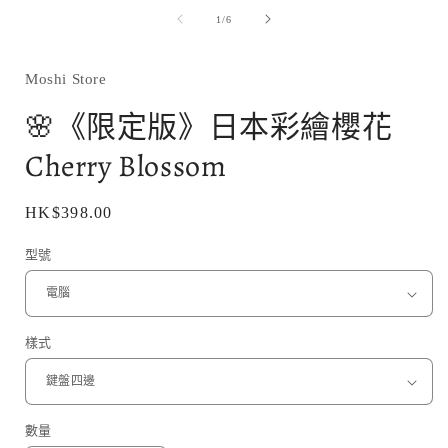
媒
/
1
/
6
體
檔
案
1
Moshi Store
🌸《限定版》日本彩繪櫻花
Cherry Blossom
定
HK$398.00
價
型號
樣式
數量