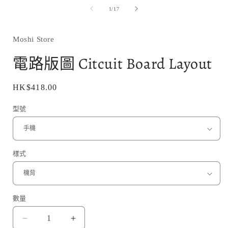
媒
/
1
/
17
體
檔
案
1
Moshi Store
電路版圖 Citcuit Board Layout
定
HK$418.00
價
型號
樣式
數量
電
電