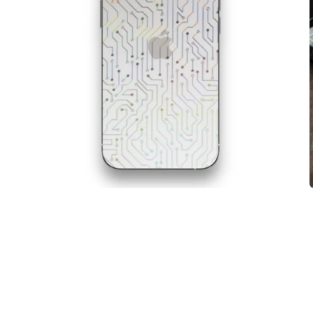
在
互
動
視
窗
中
開
啟
多