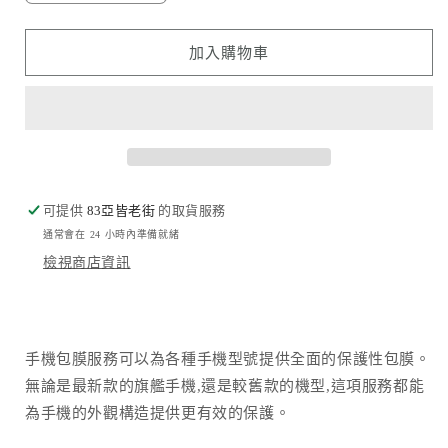
路
路
版
版
加入購物車
圖
圖
Citcuit
Citcuit
Board
Board
Layout
Layout
數
數
量
量
可提供
減
83亞皆老街
增
的取貨服務
通常會在 24 小時內準備就緒
少
加
檢視商店資訊
手機包膜服務可以為各種手機型號提供全面的保護性包膜。
無論是最新款的旗艦手機,還是較舊款的機型,這項服務都能
為手機的外觀構造提供更有效的保護。