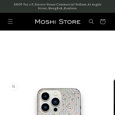
跳至內
SHOP F63 1/F,Sincere House Commercial Podium,83 Argyle
容
Street,MongKok,Kowloon
購
物
車
略過產
品資訊