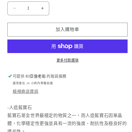
Daremac
Daremac
品
品
牌
牌
加入購物車
-
-
藍
藍
寶
寶
石
石
更多付款選項
鏡
鏡
頭
頭
可提供
83亞皆老街
的取貨服務
保
保
通常會在 24 小時內準備就緒
護
護
檢視商店資訊
貼
貼
(3
(3
顆/
顆/
-人造藍寶石
組)
組)
藍寶石是全世界最穩定的物質之一，而人造藍寶石因單晶
數
數
體，化學穩定性更強並具有一流的強度、耐抗性及極良好的
量
量
透光性。