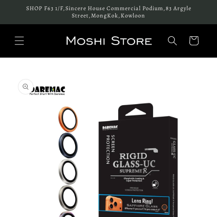
跳至內
SHOP F63 1/F,Sincere House Commercial Podium,83 Argyle
容
Street,MongKok,Kowloon
購
物
車
略過產
品資訊