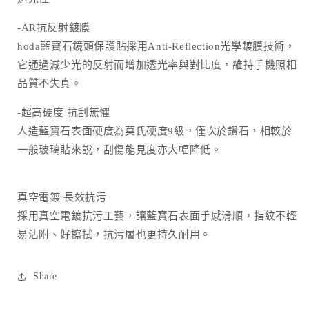
減
增
-AR抗反射鍍膜
少
加
hoda藍寶石鏡頭保護貼採用Anti-Reflection光學鍍膜技術，
它通過減少光的反射而增加透光率與對比度，維持手機照相
品質不失真。
-超高硬度 抗刮無懼
人造藍寶石表面硬度為莫氏硬度9級，僅次於鑽石，相較於
一般玻璃貼來說，刮傷能見度亦大幅降低。
真空電鍍 長效抗污
採用真空電鍍抗污工藝，讓藍寶石表面手感滑順，指紋不輕
易沾附、好擦拭，抗污層也更持久耐用。
Share