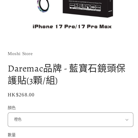
在
互
動
Moshi Store
視
窗
Daremac品牌 - 藍寶石鏡頭保
中
開
護貼(3顆/組)
啟
多
媒
定
HK$268.00
體
價
檔
顏色
案
1
數量