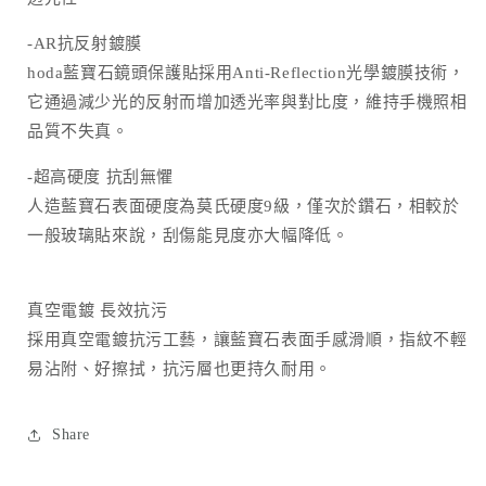
減
增
-AR抗反射鍍膜
少
加
hoda藍寶石鏡頭保護貼採用Anti-Reflection光學鍍膜技術，
它通過減少光的反射而增加透光率與對比度，維持手機照相
品質不失真。
-超高硬度 抗刮無懼
人造藍寶石表面硬度為莫氏硬度9級，僅次於鑽石，相較於
一般玻璃貼來說，刮傷能見度亦大幅降低。
真空電鍍 長效抗污
採用真空電鍍抗污工藝，讓藍寶石表面手感滑順，指紋不輕
易沾附、好擦拭，抗污層也更持久耐用。
Share