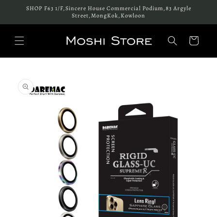
跳至內
SHOP F63 1/F,Sincere House Commercial Podium,83 Argyle
容
Street,MongKok,Kowloon
購
物
車
略過產
品資訊