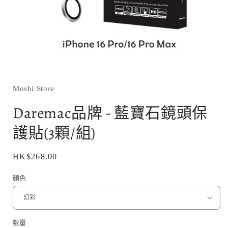
在
互
動
Moshi Store
視
窗
Daremac品牌 - 藍寶石鏡頭保
中
開
護貼(3顆/組)
啟
多
媒
定
HK$268.00
體
價
檔
顏色
案
1
數量