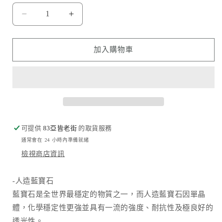
Daremac
Daremac
品
品
牌
牌
加入購物車
-
-
藍
藍
寶
寶
石
石
鏡
鏡
頭
頭
可提供
83亞皆老街
的取貨服務
保
保
通常會在 24 小時內準備就緒
護
護
檢視商店資訊
貼
貼
(3
(3
顆/
顆/
-人造藍寶石
組)
組)
藍寶石是全世界最穩定的物質之一，而人造藍寶石因單晶
數
數
體，化學穩定性更強並具有一流的強度、耐抗性及極良好的
量
量
透光性。