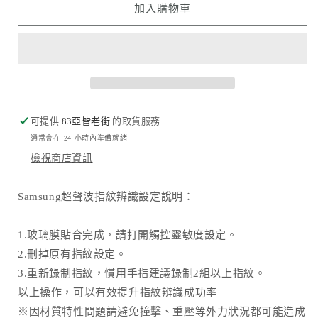
牌
牌
加入購物車
-
-
高
高
清
清
康
康
寧
寧
玻
玻
可提供
83亞皆老街
的取貨服務
璃
璃
通常會在 24 小時內準備就緒
保
保
檢視商店資訊
護
護
貼
貼
Samsung超聲波指紋辨識設定說明：
｜
｜
S25
S25
Ultra
Ultra
1.玻璃膜貼合完成，請打開觸控靈敏度設定。
數
數
2.刪掉原有指紋設定。
量
量
3.重新錄制指紋，慣用手指建議錄制2組以上指紋。
減
增
以上操作，可以有效提升指紋辨識成功率
少
加
※因材質特性問題請避免撞擊、重壓等外力狀況都可能造成