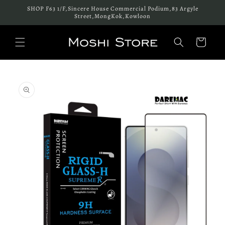
跳至內
SHOP F63 1/F,Sincere House Commercial Podium,83 Argyle
容
Street,MongKok,Kowloon
購
物
車
略過產
品資訊