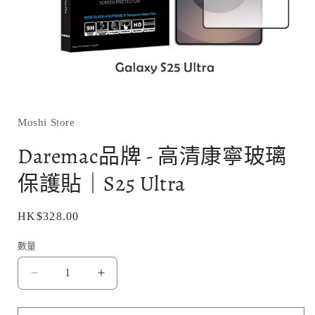
在
互
動
Moshi Store
視
窗
Daremac品牌 - 高清康寧玻璃
中
開
保護貼｜S25 Ultra
啟
多
媒
定
HK$328.00
體
價
檔
數量
案
1
Daremac
Daremac
品
品