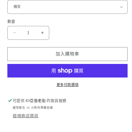
數量
捕
捕
夢
夢
網
網
加入購物車
Dreamcatcher
Dreamcatcher
數
數
量
量
減
增
更多付款選項
少
加
可提供
83亞皆老街
的取貨服務
通常會在 24 小時內準備就緒
檢視商店資訊