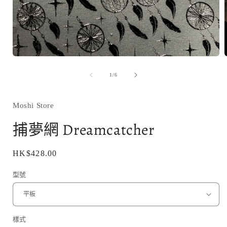
在
互
/
1
/
6
動
視
窗
Moshi Store
中
開
捕夢網 Dreamcatcher
啟
多
媒
定
HK$428.00
體
價
檔
型號
案
1
樣式