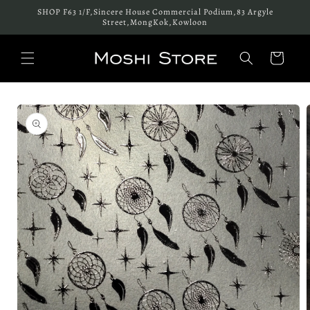
跳至內
SHOP F63 1/F,Sincere House Commercial Podium,83 Argyle
容
Street,MongKok,Kowloon
購
物
車
略過產
品資訊