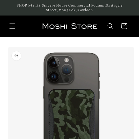
跳至內
SHOP F63 1/F,Sincere House Commercial Podium,83 Argyle
容
Street,MongKok,Kowloon
購
物
車
略過產
品資訊