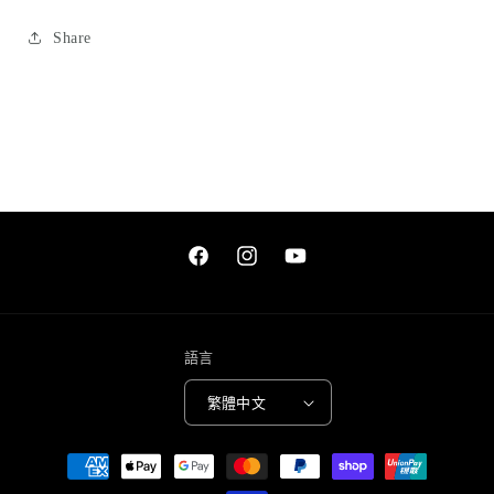
包
包
數
數
Share
量
量
減
增
少
加
Facebook
Instagram
YouTube
語言
繁體中文
付
款