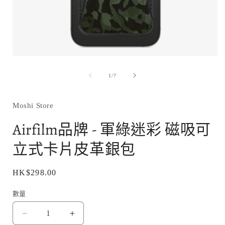
在
互
/
1
/
7
動
視
窗
Moshi Store
中
開
Airfilm品牌 - 軍綠迷彩 磁吸可
啟
多
立式卡片皮革銀包
媒
體
檔
定
HK$298.00
案
1
價
數量
Airfilm
Airfilm