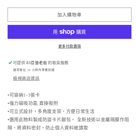
品
品
牌
牌
加入購物車
-
-
軍
軍
綠
綠
迷
迷
更多付款選項
彩
彩
磁
磁
可提供
83亞皆老街
的取貨服務
吸
吸
通常會在 24 小時內準備就緒
可
可
檢視商店資訊
立
立
式
式
•
可容納1-3張卡
卡
卡
•
強力磁吸功能 直接吸附
片
片
•
可立式設計，多角度支架，方便日常生活
皮
皮
•選用此物料製成防盜卡片銀包。 全新技術以金屬隔膜作阻
革
革
銀
銀
隔，將資料密封，防止個人資料被讀取