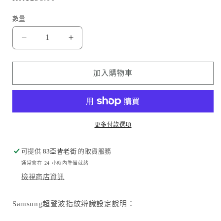
價
數量
Hoda
Hoda
品
品
牌
牌
加入購物車
-
-
亮
亮
面
面
玻
玻
更多付款選項
璃
璃
保
保
可提供
83亞皆老街
的取貨服務
護
護
通常會在 24 小時內準備就緒
貼
貼
檢視商店資訊
｜
｜
S24
S24
Ultra
Ultra
Samsung超聲波指紋辨識設定說明：
數
數