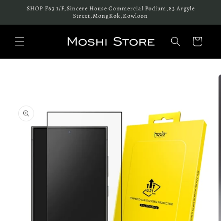
跳至內
SHOP F63 1/F,Sincere House Commercial Podium,83 Argyle
容
Street,MongKok,Kowloon
購
物
車
略過產
品資訊