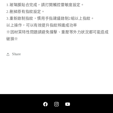
量
量
1.玻璃膜貼合完成，請打開觸控靈敏度設定。
減
增
2.刪掉原有指紋設定。
少
加
3.重新錄制指紋，慣用手指建議錄制2組以上指紋。
以上操作，可以有效提升指紋辨識成功率
※因材質特性問題請避免撞擊、重壓等外力狀況都可能造成
破損※
Share
Facebook
Instagram
YouTube