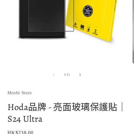
在
互
動
視
窗
/
1
/
11
中
開
啟
Moshi Store
多
媒
Hoda品牌 - 亮面玻璃保護貼｜
體
檔
S24 Ultra
案
1
定
HK$238.00