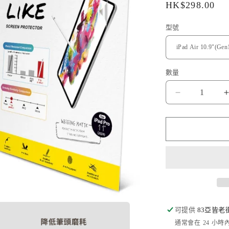
定
HK$298.00
價
型號
數量
Hoda
品
牌
-
-
類
紙
膜
｜
iPad
Air
可提供
83亞皆老
10.9&quot;
通常會在 24 小