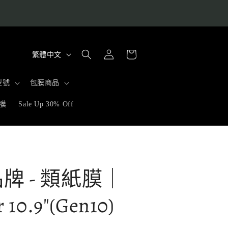
購
語
登
物
繁體中文
入
言
車
型號
包膜商品
膜
Sale Up 30% Off
品牌 - 類紙膜｜
r 10.9"(Gen10)