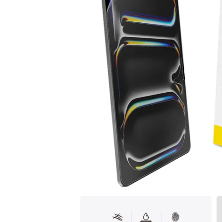
在
互
動