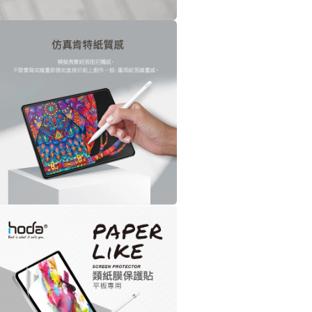
案
在
互
動
視
窗
中
開
啟
多
媒
體
檔
案
在
互
動
視
窗
中
開
啟