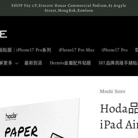
SHOP F63 1/F,Sincere House Commercial Podium,83 Argyle
Street,MongKok,Kowloon
貼膜｜iPhone17 Pro系列
iPhone17 Pro Max
iPhone17 Pro
解更多
最新到貨
Hermès金屬配件貼膜
IRT品牌高級手錶貼
Moshi Store
Hoda
iPad Ai