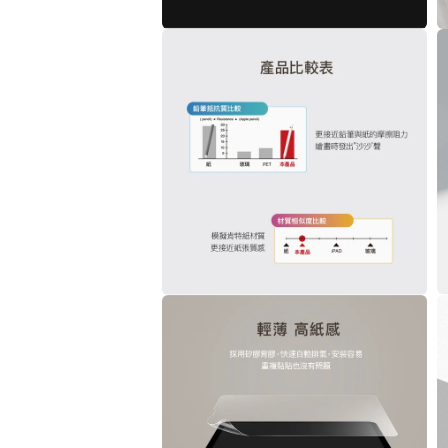
案
3
2
在
互
動
視
窗
中
開
啟
多
媒
體
檔
案
4
5
在
互
動
視
窗
中
開
啟