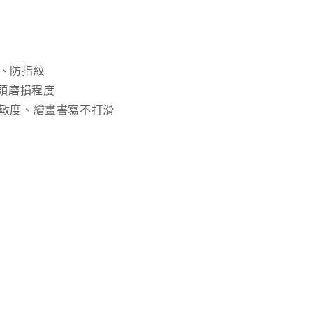
(Gen10)
數
量
增
汙、防指紋
加
筆頭磨損程度
靈敏度、繪畫書寫不打滑