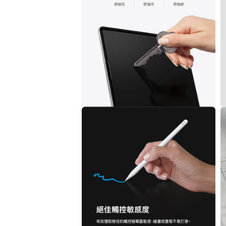
視
窗
中
開
啟
多
媒
體
檔
案
1
在
互
動
視
窗
中
開
啟
多
媒
體
檔