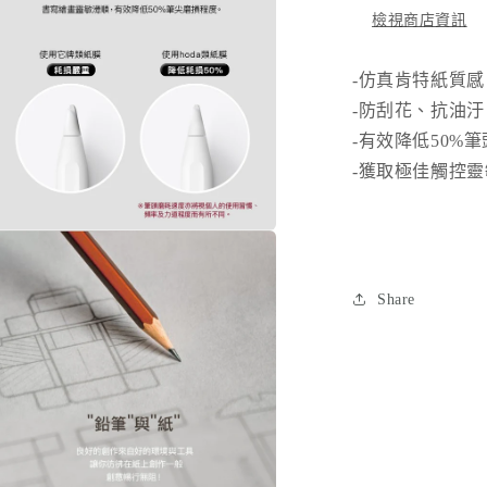
(Gen10)
檢視商店資訊
數
量
-仿真肯特紙質感
減
-防刮花、抗油
少
-有效降低50%
-獲取極佳觸控
在
互
動
Share
視
窗
中
開
啟
多
媒
體
檔