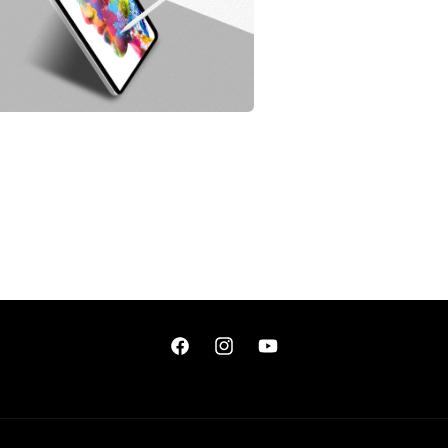
多
媒
體
檔
案
在
互
動
視
窗
中
開
啟
多
媒
體
檔
案
Facebook
Instagram
YouTube