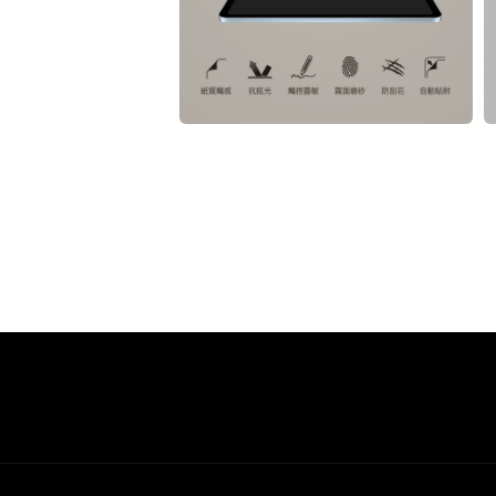
多
媒
體
檔
案
7
6
在
互
動
視
窗
中
開
啟
多
媒
體
檔
案
8
9