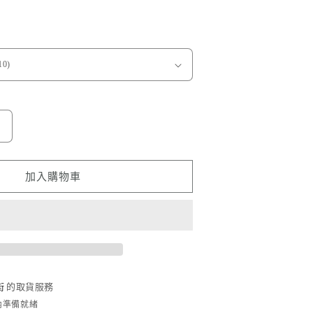
Hoda
品
牌
加入購物車
類
紙
膜
｜
iPad
Air
街
的取貨服務
10.9&quot;
時內準備就緒