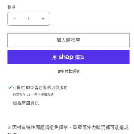
數量
Hoda
Hoda
品
品
牌
牌
加入購物車
-
-
高
高
清
清
玻
玻
更多付款選項
璃
璃
保
保
可提供
83亞皆老街
的取貨服務
護
護
通常會在 24 小時內準備就緒
貼
貼
檢視商店資訊
｜
｜
iPad
iPad
Air
Air
13&quot;
13&quot;
※因材質特性問題請避免撞擊、重壓等外力狀況都可能造成
(2025/2024)
(2025/2024)