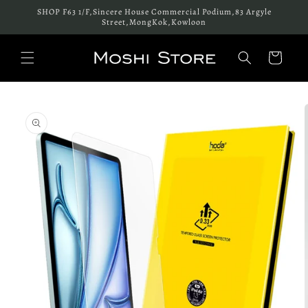
跳至內
SHOP F63 1/F,Sincere House Commercial Podium,83 Argyle
容
Street,MongKok,Kowloon
購
物
車
略過產
品資訊