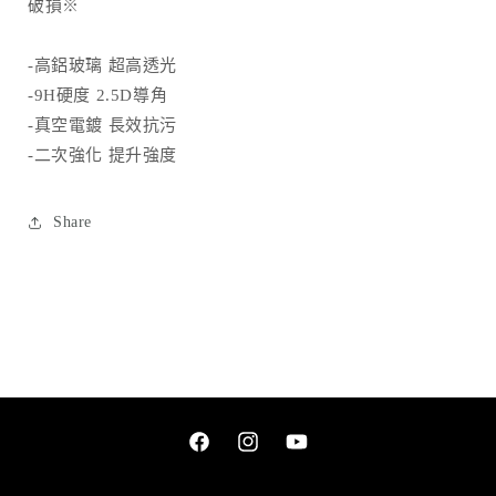
破損※
數
數
量
量
-高鋁玻璃 超高透光
減
增
-9H硬度 2.5D導角
少
加
-真空電鍍 長效抗污
-二次強化 提升強度
Share
Facebook
Instagram
YouTube