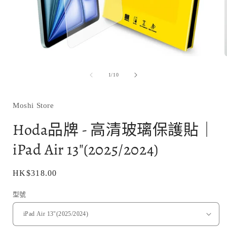
在
互
/
1
/
10
動
視
窗
Moshi Store
中
開
Hoda品牌 - 高清玻璃保護貼｜
啟
多
iPad Air 13"(2025/2024)
媒
體
檔
定
HK$318.00
案
1
價
型號