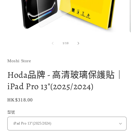
在
互
/
1
/
10
動
視
窗
Moshi Store
中
開
Hoda品牌 - 高清玻璃保護貼｜
啟
多
iPad Pro 13"(2025/2024)
媒
體
檔
定
HK$318.00
案
1
價
型號