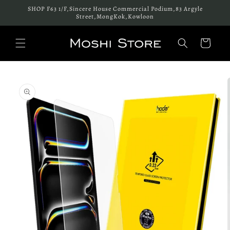
跳至內
SHOP F63 1/F,Sincere House Commercial Podium,83 Argyle
容
Street,MongKok,Kowloon
購
物
車
略過產
品資訊