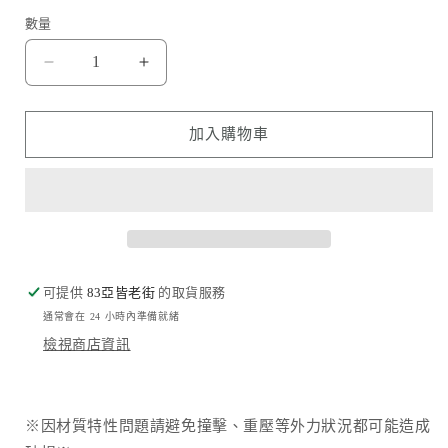
數量
Hoda
Hoda
品
品
牌
牌
加入購物車
-
-
高
高
清
清
玻
玻
璃
璃
保
保
可提供
83亞皆老街
的取貨服務
護
護
通常會在 24 小時內準備就緒
貼
貼
檢視商店資訊
｜
｜
iPad
iPad
Pro
Pro
13&quot;
13&quot;
※因材質特性問題請避免撞擊、重壓等外力狀況都可能造成
(2025/2024)
(2025/2024)