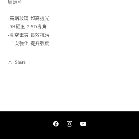
破損※
數
數
量
量
-高鋁玻璃 超高透光
減
增
-9H硬度 2.5D導角
少
加
-真空電鍍 長效抗污
-二次強化 提升強度
Share
Facebook
Instagram
YouTube