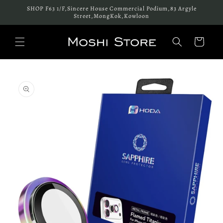
跳至內
SHOP F63 1/F,Sincere House Commercial Podium,83 Argyle
容
Street,MongKok,Kowloon
購
物
車
略過產
品資訊