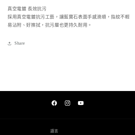
真空電鍍 長效抗污
採用真空電鍍抗污工藝，讓藍寶石表面手感滑順，指紋不輕
易沾附、好擦拭，抗污層也更持久耐用。
Share
Facebook
Instagram
YouTube
語言