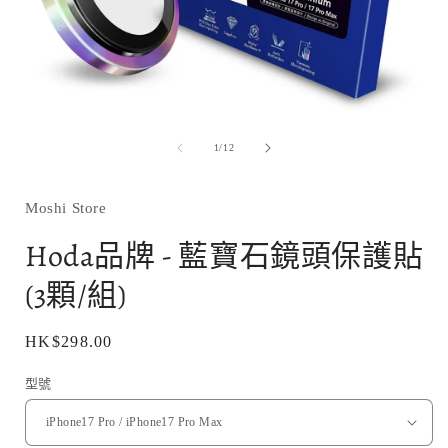
在
互
/
1
/
12
動
視
窗
Moshi Store
中
開
Hoda品牌 - 藍寶石鏡頭保護貼
啟
多
(3顆/組)
媒
體
檔
定
HK$298.00
案
1
價
型號