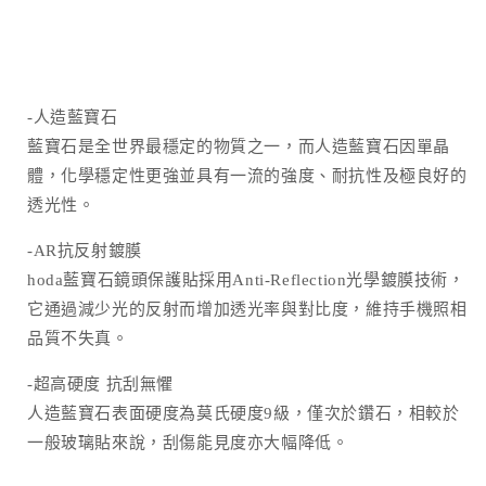
(3
(3
顆/
顆/
組)
組)
數
數
-人造藍寶石
量
量
藍寶石是全世界最穩定的物質之一，而人造藍寶石因單晶
減
增
體，化學穩定性更強並具有一流的強度、耐抗性及極良好的
少
加
透光性。
-AR抗反射鍍膜
hoda藍寶石鏡頭保護貼採用Anti-Reflection光學鍍膜技術，
它通過減少光的反射而增加透光率與對比度，維持手機照相
品質不失真。
-超高硬度 抗刮無懼
人造藍寶石表面硬度為莫氏硬度9級，僅次於鑽石，相較於
一般玻璃貼來說，刮傷能見度亦大幅降低。