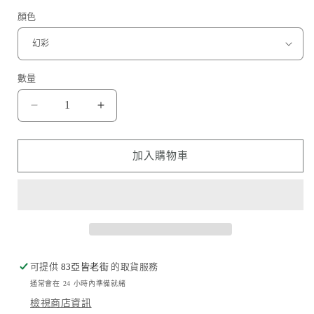
顏色
數量
Hoda
Hoda
品
品
牌
牌
加入購物車
-
-
藍
藍
寶
寶
石
石
鏡
鏡
頭
頭
可提供
83亞皆老街
的取貨服務
保
保
通常會在 24 小時內準備就緒
護
護
檢視商店資訊
貼
貼