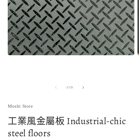
在
互
動
視
窗
中
/
1
/
19
開
啟
多
Moshi Store
媒
體
工業風金屬板 Industrial-chic
檔
案
steel floors
1