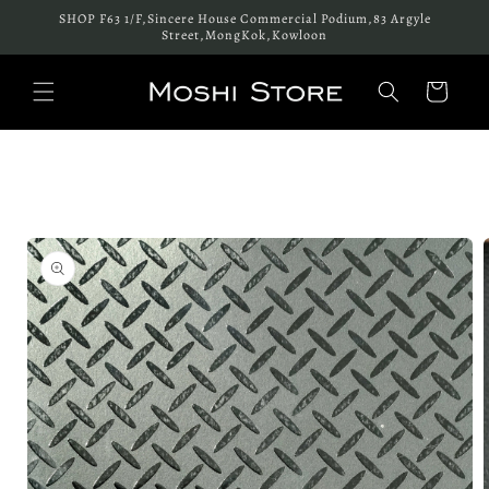
跳至內
SHOP F63 1/F,Sincere House Commercial Podium,83 Argyle
容
Street,MongKok,Kowloon
購
物
車
略過產
品資訊