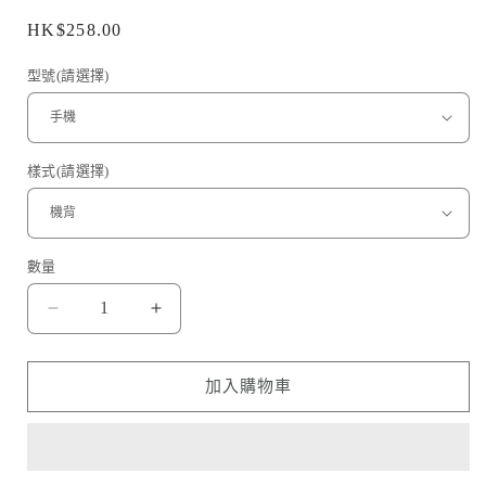
定
HK$258.00
價
型號(請選擇)
樣式(請選擇)
數量
工
工
業
業
風
風
加入購物車
金
金
屬
屬
板
板