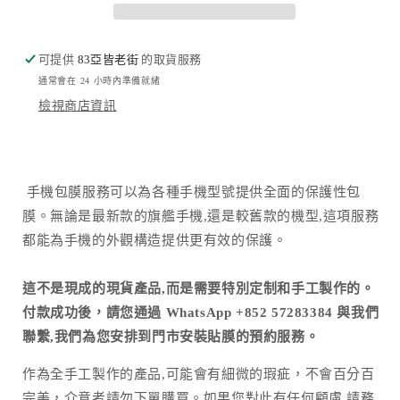
Industrial-
Industrial-
chic
chic
steel
steel
floors
floors
可提供
83亞皆老街
的取貨服務
數
數
通常會在 24 小時內準備就緒
量
量
檢視商店資訊
減
增
少
加
手機包膜服務可以為各種手機型號提供全面的保護性包
膜。無論是最新款的旗艦手機,還是較舊款的機型,這項服務
都能為手機的外觀構造提供更有效的保護。
這不是現成的現貨產品,而是需要特別定制和手工製作的。
付款成功後，請您通過 WhatsApp +852 57283384 與我們
聯繫,我們為您安排到門市安裝貼膜的預約服務。
作為全手工製作的產品
,
可能會有細微的瑕疵，不會百分百
完美，介意者請勿下單購買。如果您對此有任何顧慮
,
請務