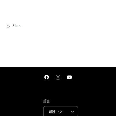
數
數
量
量
減
增
少
加
Share
Facebook
Instagram
YouTube
語言
繁體中文