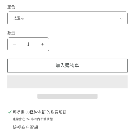
顏色
數量
AR
AR
鏡
鏡
頭
頭
加入購物車
保
保
護
護
貼
貼
(一
(一
粒)
粒)
｜
｜
可提供
83亞皆老街
的取貨服務
iPad
iPad
通常會在 24 小時內準備就緒
mini
mini
6/7
6/7
檢視商店資訊