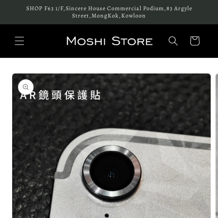
跳至內
SHOP F63 1/F,Sincere House Commercial Podium,83 Argyle
容
Street,MongKok,Kowloon
購
物
車
略過產
品資訊