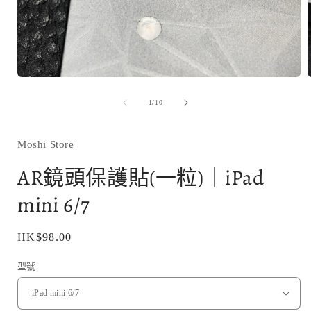
在
互
/
1
/
10
動
視
窗
Moshi Store
中
開
AR鏡頭保護貼(一粒)｜iPad
啟
多
mini 6/7
媒
體
檔
定
HK$98.00
案
1
價
型號