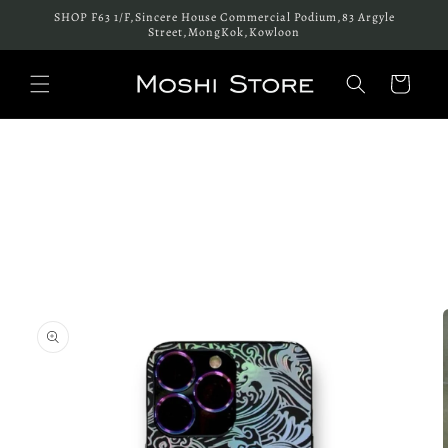
跳至內
SHOP F63 1/F,Sincere House Commercial Podium,83 Argyle
容
Street,MongKok,Kowloon
購
物
車
略過產
品資訊