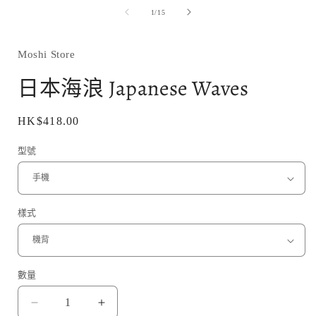
媒
/
1
/
15
體
檔
案
1
Moshi Store
日本海浪 Japanese Waves
定
HK$418.00
價
型號
樣式
數量
日
日