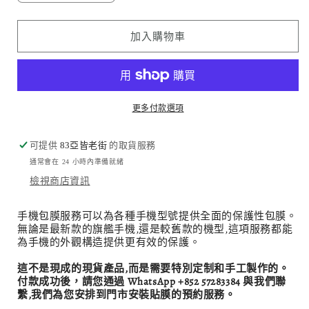
本
本
海
海
加入購物車
浪
浪
Japanese
Japanese
Waves
Waves
數
數
更多付款選項
量
量
減
增
可提供
83亞皆老街
的取貨服務
少
加
通常會在 24 小時內準備就緒
檢視商店資訊
手機包膜服務可以為各種手機型號提供全面的保護性包膜。
無論是最新款的旗艦手機,還是較舊款的機型,這項服務都能
為手機的外觀構造提供更有效的保護。
這不是現成的現貨產品,而是需要特別定制和手工製作的。
付款成功後，請您通過 WhatsApp +852 57283384 與我們聯
繫,我們為您安排到門市安裝貼膜的預約服務。