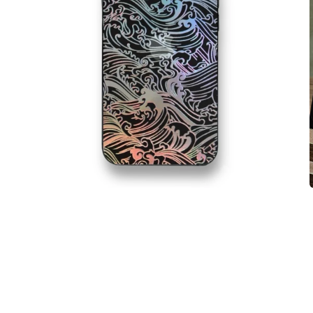
在
互
動
視
窗
中
開
啟
多