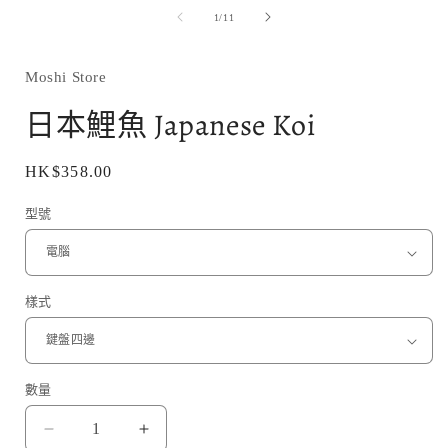
媒
/
1
/
11
體
檔
案
1
Moshi Store
日本鯉魚 Japanese Koi
定
HK$358.00
價
型號
樣式
數量
日
日