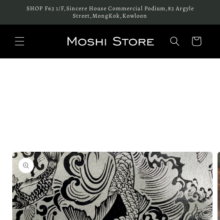
跳至內
SHOP F63 1/F,Sincere House Commercial Podium,83 Argyle
容
Street,MongKok,Kowloon
購
物
車
略過產
品資訊