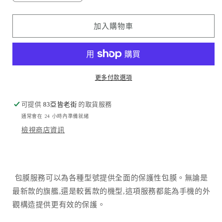
本
本
鯉
鯉
加入購物車
魚
魚
Japanese
Japanese
Koi
Koi
數
數
更多付款選項
量
量
減
增
可提供
83亞皆老街
的取貨服務
少
加
通常會在 24 小時內準備就緒
檢視商店資訊
包膜服務可以為各種型號提供全面的保護性包膜。無論是
最新款的旗艦,還是較舊款的機型,這項服務都能為手機的外
觀構造提供更有效的保護。