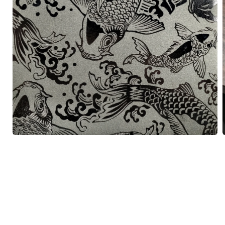
在
互
動
視
窗
中
開
啟
多