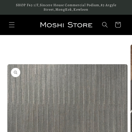
跳至內
SHOP F63 1/F,Sincere House Commercial Podium,83 Argyle
容
Street,MongKok,Kowloon
購
物
車
略過產
品資訊