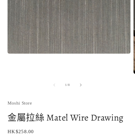
在
互
動
視
窗
中
/
1
/
8
開
啟
多
Moshi Store
媒
金屬拉絲 Matel Wire Drawing
體
檔
案
1
定
HK$258.00