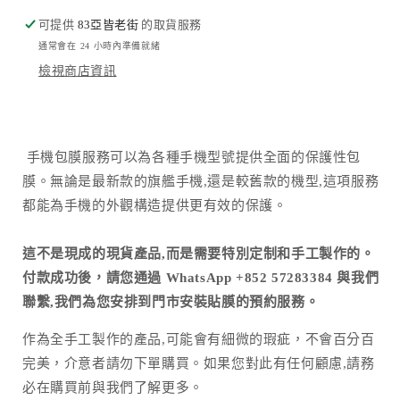
量
量
可提供
減
83亞皆老街
增
的取貨服務
通常會在 24 小時內準備就緒
少
加
檢視商店資訊
手機包膜服務可以為各種手機型號提供全面的保護性包
膜。無論是最新款的旗艦手機,還是較舊款的機型,這項服務
都能為手機的外觀構造提供更有效的保護。
這不是現成的現貨產品,而是需要特別定制和手工製作的。
付款成功後，請您通過 WhatsApp +852 57283384 與我們
聯繫,我們為您安排到門市安裝貼膜的預約服務。
作為全手工製作的產品
,
可能會有細微的瑕疵，不會百分百
完美，介意者請勿下單購買。如果您對此有任何顧慮
,
請務
必在購買前與我們了解更多。