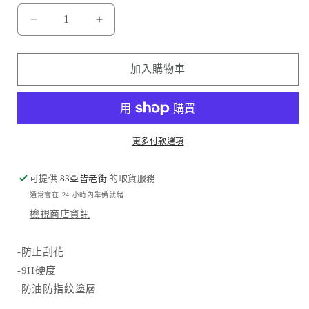
MH
MH
品
品
牌
牌
加入購物車
-
-
高
高
清
清
防
防
更多付款選項
指
指
紋
紋
可提供
83亞皆老街
的取貨服務
玻
玻
通常會在 24 小時內準備就緒
璃
璃
檢視商店資訊
保
保
護
護
-防止刮花
貼
貼
-9H硬度
｜
｜
iPhone17
iPhone17
-防油防指紋塗層
系
系