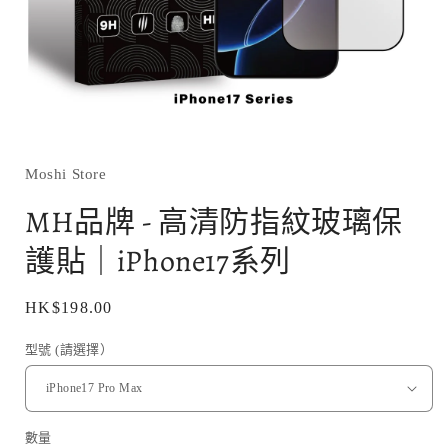
在
互
動
Moshi Store
視
窗
MH品牌 - 高清防指紋玻璃保
中
開
護貼｜iPhone17系列
啟
多
媒
定
HK$198.00
體
價
檔
型號 (請選擇）
案
1
數量