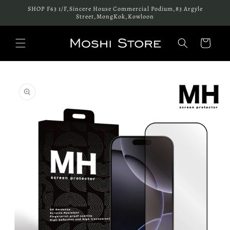
跳至內
SHOP F63 1/F,Sincere House Commercial Podium,83 Argyle
容
Street,MongKok,Kowloon
購
物
車
略過產
品資訊