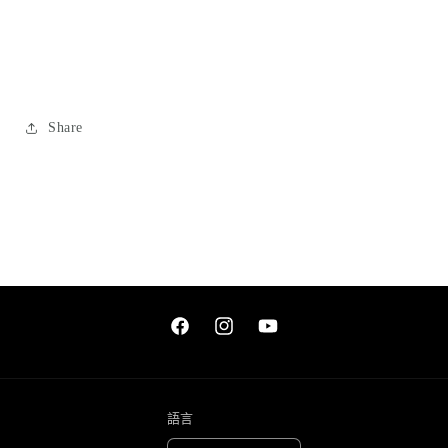
列
列
數
數
量
量
減
增
少
加
Share
Facebook
Instagram
YouTube
語言