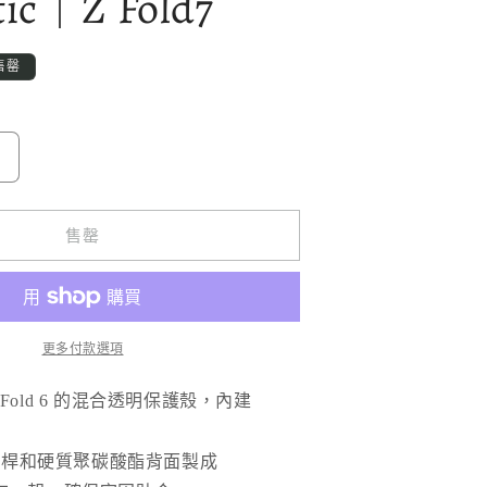
ic｜Z Fold7
售罄
Ringke
品
牌
售罄
透
明
磁
更多付款選項
吸
軍
 Z Fold 6 的混合透明保護殼，內建
規
防
保險桿和硬質聚碳酸酯背面製成
摔