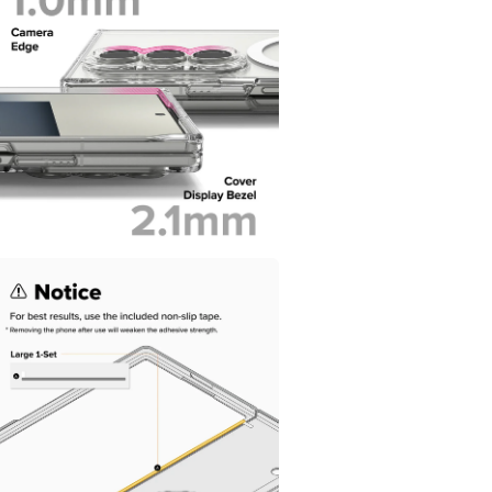
窗
中
開
啟
多
媒
體
檔
案
在
互
動
視
窗
中
開
啟
多
媒
體