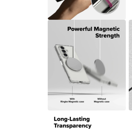
4
5
在
互
動
視
窗
中
開
啟
多
媒
體
檔
案
6
7
在
互
動
視