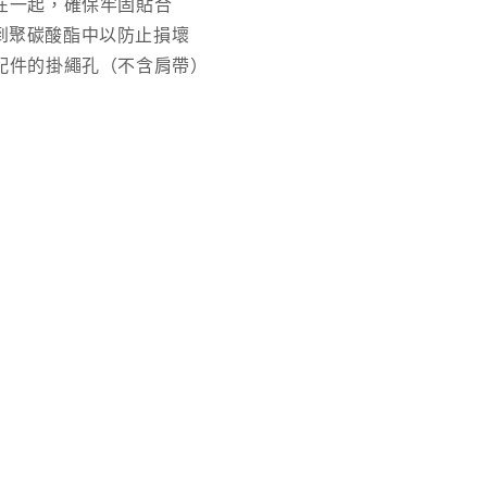
在一起，確保牢固貼合
殻
Fusion
整合到聚碳酸酯中以防止損壞
Magnetic
配件的掛繩孔（不含肩帶）
｜
Z
Fold7
數
量
增
加