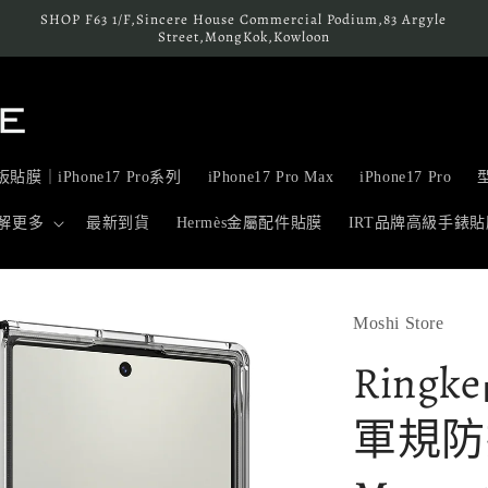
SHOP F63 1/F,Sincere House Commercial Podium,83 Argyle
Street,MongKok,Kowloon
貼膜｜iPhone17 Pro系列
iPhone17 Pro Max
iPhone17 Pro
解更多
最新到貨
Hermès金屬配件貼膜
IRT品牌高級手錶貼
Moshi Store
Ring
軍規防摔