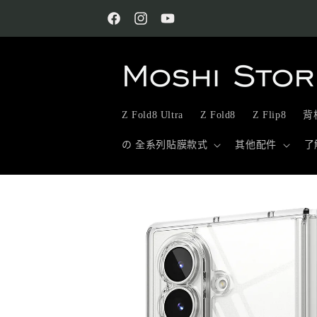
跳至內
容
Facebook
Instagram
YouTube
Z Fold8 Ultra
Z Fold8
Z Flip8
背板
の 全系列貼膜款式
其他配件
了
略過產
品資訊