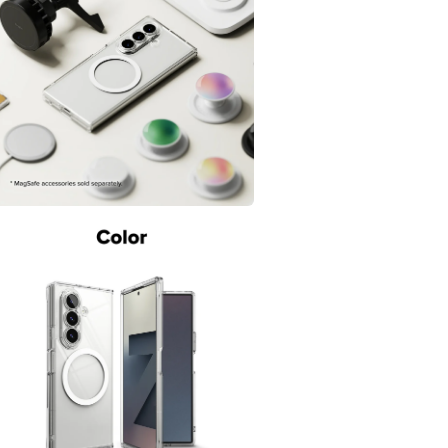
中
開
啟
多
媒
體
檔
案
在
互
動
視
窗
中
開
啟
多
媒
體
檔
案