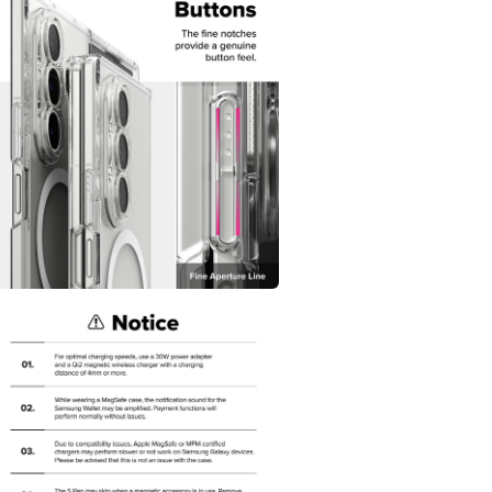
動
視
窗
中
開
啟
多
媒
體
檔
案
5
在
互
動
視
窗
中
開
啟
多
媒