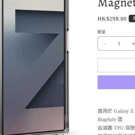
Magnet
定
HK$298.00
價
數量
Ringke
品
牌
-
-
透
明
磁
吸
軍
適用於 Galaxy
規
MagSafe 環
防
由減震 TPU 
摔