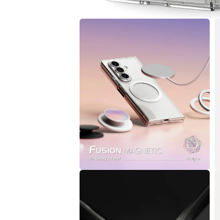
在
互
動
視
窗
中
開
啟
多
媒
體
檔
案
1
在
互
動
視
窗