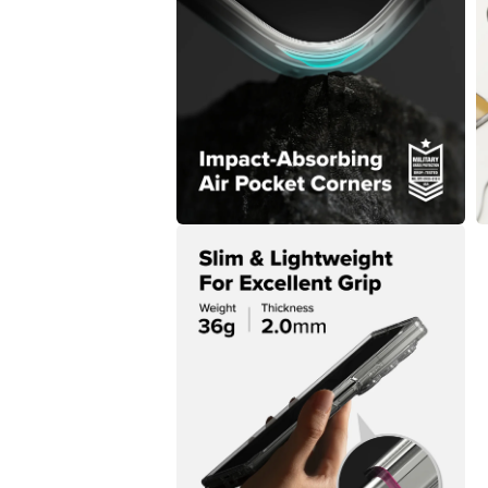
中
開
啟
多
媒
體
檔
案
2
3
在
互
動
視
窗
中
開
啟
多
媒
體
檔
案