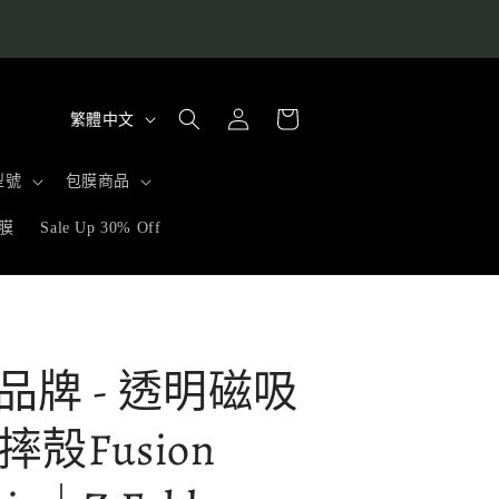
購
語
登
物
繁體中文
入
言
車
型號
包膜商品
膜
Sale Up 30% Off
ke品牌 - 透明磁吸
殻Fusion