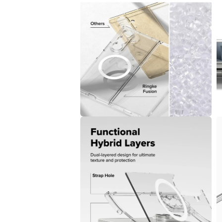
窗
中
開
啟
多
媒
體
檔
案
8
9
在
互
動
視
窗
中
開
啟
多
媒
體