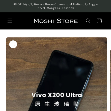
跳至內
SHOP F63 1/F,Sincere House Commercial Podium,83 Argyle
容
Street,MongKok,Kowloon
購
物
車
略過產
品資訊