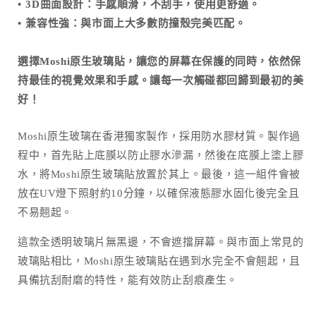
•⁠ ⁠3D曲面設計：手感順滑，不刮手，使用更舒適。
•⁠ ⁠兼容性強：與市面上大多數防撞殼完美匹配。
選擇Moshi原生玻璃貼，讓您的屏幕在保護的同時，依然保
持最佳的視覺效果和手感。讓每一次觸碰都回歸到最初的美
好！
Moshi原生玻璃在香港獨家製作，採用防水膠材質。製作過
程中，首先貼上底膜以防止膠水滲漏，然後在底膜上塗上膠
水，將Moshi原生玻璃貼放置於其上。最後，這一組件會被
放在UV燈下照射約10分鐘，
以確保液態膠水固化後完全且
不易翹起。
這款全透明玻璃片無黑邊，不會遮擋屏幕。與市面上常見的
玻璃貼相比，Moshi原生玻璃貼在遇到水完全不會翹起，且
具備抗刮耐磨的特性，能有效防止刮痕產生。