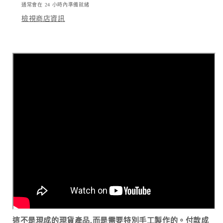
通常會在 24 小時內準備就緒
透
透
檢視商店資訊
明
明
無
無
黑
黑
邊)
邊)
｜
｜
Vivo
Vivo
X200
X200
Ultra
Ultra
系
系
列
列
數
數
量
量
減
增
少
加
這不是現成的現貨產品,而是需要特別手工製作的。付款成