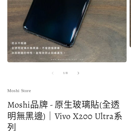
在
互
/
1
/
8
動
視
窗
Moshi Store
中
開
Moshi品牌 - 原生玻璃貼(全透
啟
多
明無黑邊)｜Vivo X200 Ultra系
媒
體
列
檔