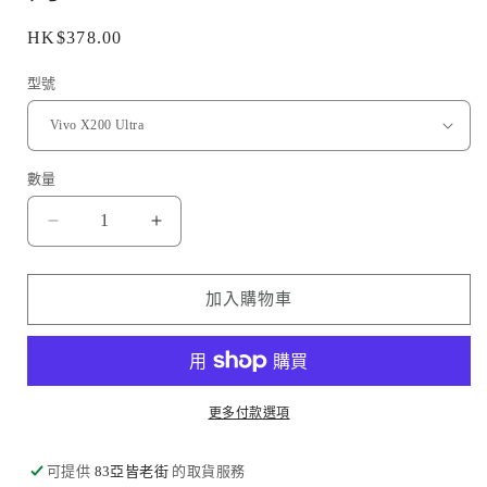
案
1
定
HK$378.00
價
型號
數量
Moshi
Moshi
品
品
牌
牌
加入購物車
-
-
原
原
生
生
玻
玻
更多付款選項
璃
璃
貼
貼
可提供
83亞皆老街
的取貨服務
(全
(全