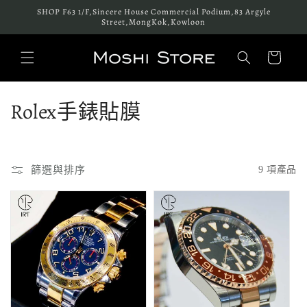
跳至內
SHOP F63 1/F,Sincere House Commercial Podium,83 Argyle
容
Street,MongKok,Kowloon
購
物
車
商
Rolex手錶貼膜
品
系
篩選與排序
9 項產品
列
: