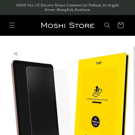
跳至內
SHOP F63 1/F,Sincere House Commercial Podium,83 Argyle
容
Street,MongKok,Kowloon
購
物
車
略過產
品資訊