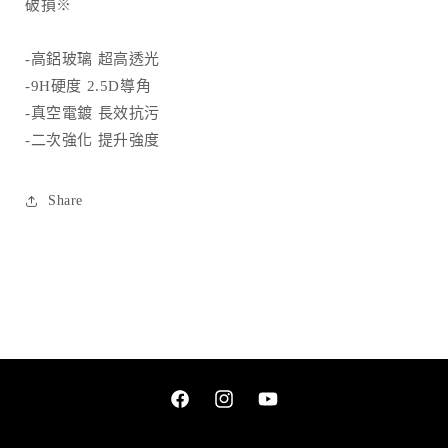
破損※
數
數
量
量
-高鋁玻璃 超高透光
減
增
-9H硬度 2.5D導角
少
加
-真空電鍍 長效抗污
-二次強化 提升強度
Share
Facebook
Instagram
YouTube