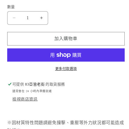
數量
Hoda
Hoda
品
品
牌
牌
加入購物車
-
-
高
高
清
清
玻
玻
更多付款選項
璃
璃
保
保
可提供
83亞皆老街
的取貨服務
護
護
通常會在 24 小時內準備就緒
貼
貼
檢視商店資訊
｜
｜
iPad
iPad
Air
Air
10.9&quot;
10.9&quot;
※因材質特性問題請避免撞擊、重壓等外力狀況都可能造成
(Gen4/5)
(Gen4/5)