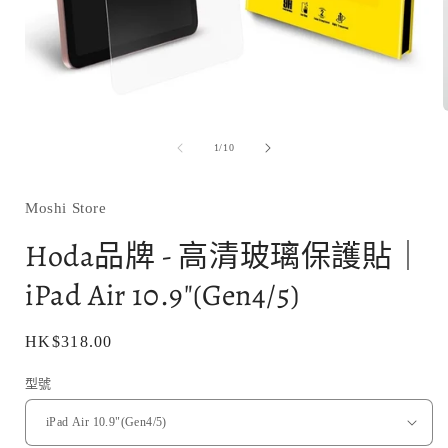
在
互
/
1
/
10
動
視
窗
Moshi Store
中
開
Hoda品牌 - 高清玻璃保護貼｜
啟
多
iPad Air 10.9"(Gen4/5)
媒
體
檔
定
HK$318.00
案
1
價
型號